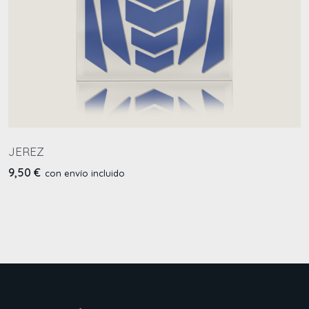
JEREZ
A
9,50
€
9
con envío incluido