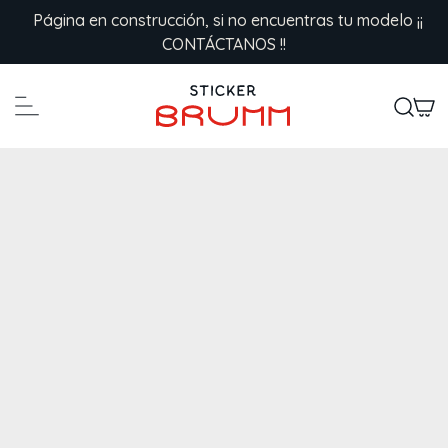
Saltar al contenido
Página en construcción, si no encuentras tu modelo ¡¡
CONTÁCTANOS !!
Navegación principal